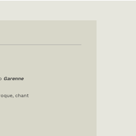
uo
Garenne
roque, chant