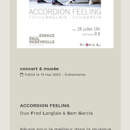
concert & musée
Publié le 14 mai 2023 - Évènements
ACCORDION FEELING
Duo
F
red
L
anglais &
S
am
G
arcia
Réunis pour le meilleur dans la musique,