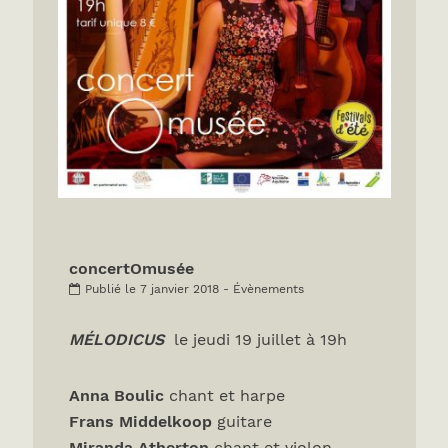
concertOmusée
Publié le 7 janvier 2018 - Évènements
M
É
LODICUS
le jeudi 19 juillet à 19h
Anna Boulic
chant et harpe
Frans Middelkoop
guitare
Miranda Atherton
chant et violon