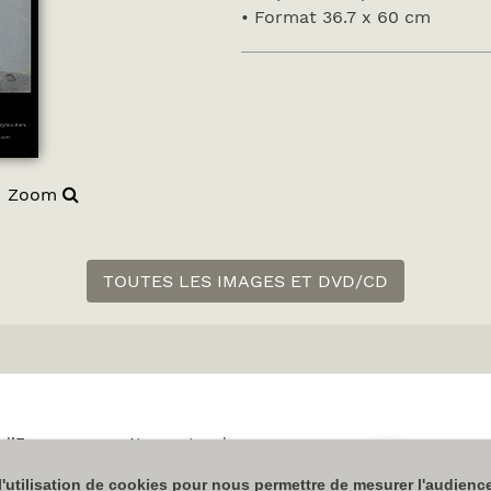
• Format 36.7 x 60 cm
Zoom
TOUTES LES IMAGES ET DVD/CD
 l’Espace
Nos partenaires
Plan du site
l'utilisation de cookies pour nous permettre de mesurer l'audienc