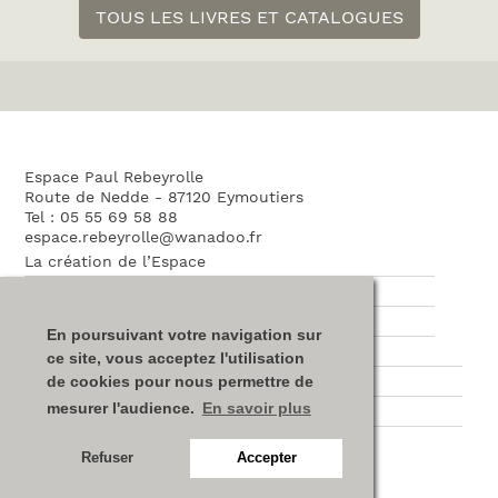
TOUS LES LIVRES ET CATALOGUES
Espace Paul Rebeyrolle
Route de Nedde - 87120 Eymoutiers
Tel : 05 55 69 58 88
espace.rebeyrolle@wanadoo.fr
La création de l’Espace
L’architecture
L’association
En poursuivant votre navigation sur
Nos partenaires
ce site, vous acceptez l'utilisation
Plan du site
de cookies pour nous permettre de
mesurer l'audience.
En savoir plus
Mentions légales
Refuser
Accepter