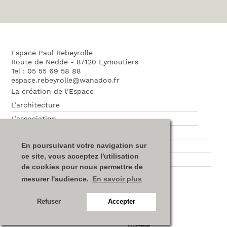
Espace Paul Rebeyrolle
Route de Nedde - 87120 Eymoutiers
Tel : 05 55 69 58 88
espace.rebeyrolle@wanadoo.fr
La création de l’Espace
L’architecture
L’association
Nos partenaires
En poursuivant votre navigation sur
Plan du site
ce site, vous acceptez l'utilisation
Mentions légales
de cookies pour nous permettre de
mesurer l'audience.
En savoir plus
Refuser
Accepter