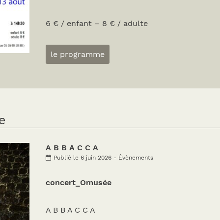
6 € / enfant – 8 € / adulte
le programme
e
A B B A C C A
Publié le 6 juin 2026 - Évènements
concert_Omusée
A B B A C C A