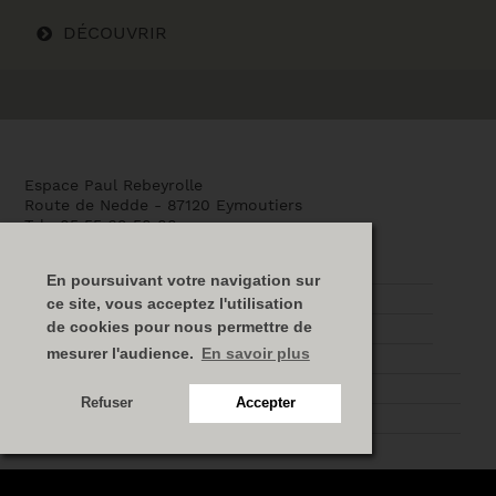
DÉCOUVRIR
Espace Paul Rebeyrolle
Route de Nedde - 87120 Eymoutiers
Tel : 05 55 69 58 88
espace.rebeyrolle@wanadoo.fr
La création de l’Espace
En poursuivant votre navigation sur
L’architecture
ce site, vous acceptez l'utilisation
de cookies pour nous permettre de
L’association
mesurer l'audience.
En savoir plus
Nos partenaires
Plan du site
Refuser
Accepter
Mentions légales