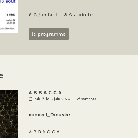
6 € / enfant – 8 € / adulte
le programme
e
A B B A C C A
Publié le 6 juin 2026 - Évènements
concert_Omusée
A B B A C C A